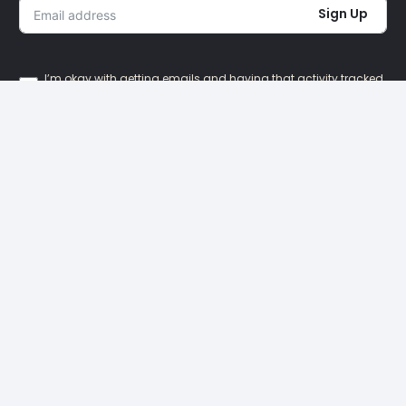
Sign Up
I’m okay with getting emails and having that activity tracked
to improve my experience.