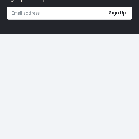
Sign Up
I’m okay with getting emails and having that activity tracked
to improve my experience.