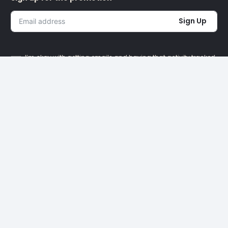
Sign Up
I’m okay with getting emails and having that activity tracked
to improve my experience.