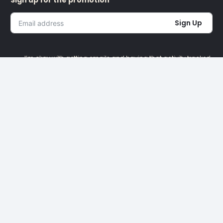
Sign up for the promotion
Sign Up
I’m okay with getting emails and having that activity tracked
to improve my experience.