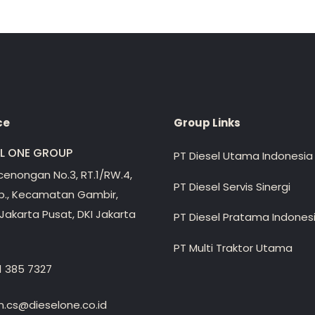
ce
Group Links
EL ONE GROUP
PT Diesel Utama Indonesia
ecenongan No.3, RT.1/RW.4,
PT Diesel Servis Sinergi
lp., Kecamatan Gambir,
Jakarta Pusat, DKI Jakarta
PT Diesel Pratama Indones
PT Multi Traktor Utama
1 385 7327
.cs@dieselone.co.id