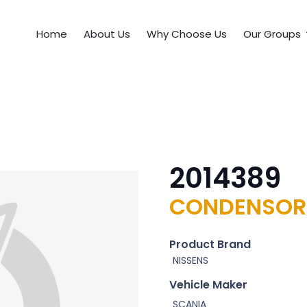
Home
About Us
Why Choose Us
Our Groups
2014389
CONDENSOR
Product Brand
NISSENS
Vehicle Maker
SCANIA