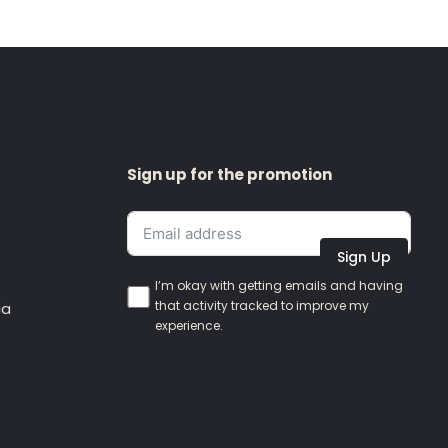
Sign up for the promotion
Sign Up
I’m okay with getting emails and having
that activity tracked to improve my
ia
experience.