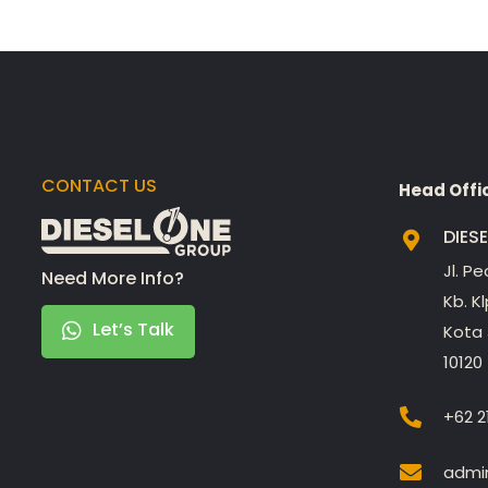
CONTACT US
Head Offi
DIES
Jl. P
Need More Info?
Kb. K
Let’s Talk
Kota 
10120
+62 2
admin