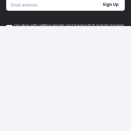
Sign Up
I’m okay with getting emails and having that activity tracked
to improve my experience.