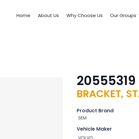
Home
About Us
Why Choose Us
Our Groups
20555319
BRACKET, ST
Product Brand
SEM
Vehicle Maker
VOLVO