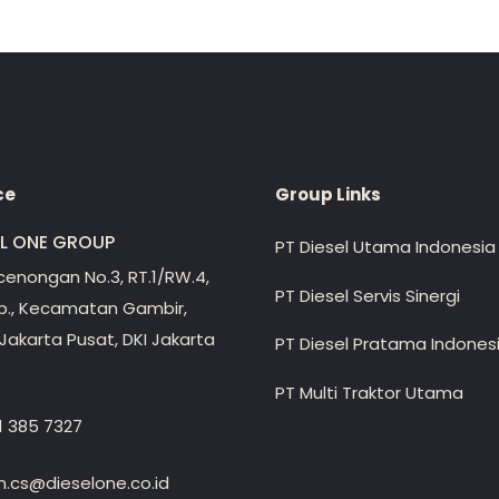
ce
Group Links
EL ONE GROUP
PT Diesel Utama Indonesia
ecenongan No.3, RT.1/RW.4,
PT Diesel Servis Sinergi
lp., Kecamatan Gambir,
Jakarta Pusat, DKI Jakarta
PT Diesel Pratama Indones
PT Multi Traktor Utama
1 385 7327
.cs@dieselone.co.id