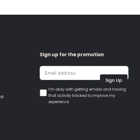
Sign up for the promotion
Sign Up
I’m okay with getting emails and having
that activity tracked to improve my
ia
experience.