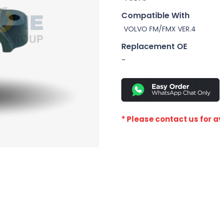
Compatible With
VOLVO FM/FMX VER.4
Replacement OE
–
* Please contact us for av