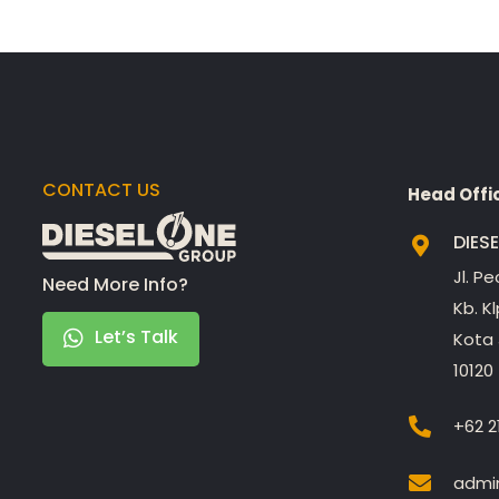
CONTACT US
Head Offi
DIES
Jl. P
Need More Info?
Kb. K
Let’s Talk
Kota 
10120
+62 2
admin