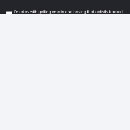
I’m okay with getting emails and having that activity tracked
to improve my experience.
Our Locations