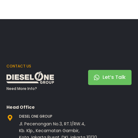
CONTACT US
Let’s Talk
Need More Info?
Head Office
DIESEL ONE GROUP
Jl. Pecenongan No.3, RT.1/RW.4,
Kb. Klp., Kecamatan Gambir,
Kota Jakarta Pusat, DKI Jakarta 10120