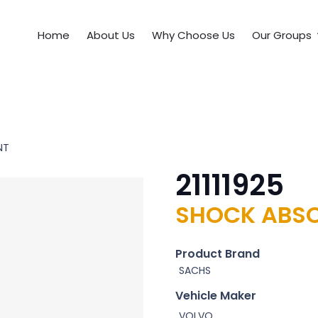
Home
About Us
Why Choose Us
Our Groups
NT
21111925
SHOCK ABSO
Product Brand
SACHS
Vehicle Maker
VOLVO