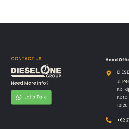
CONTACT US
Head Offi
DIES
Jl. P
Need More Info?
Kb. K
Let’s Talk
Kota 
10120
+62 2