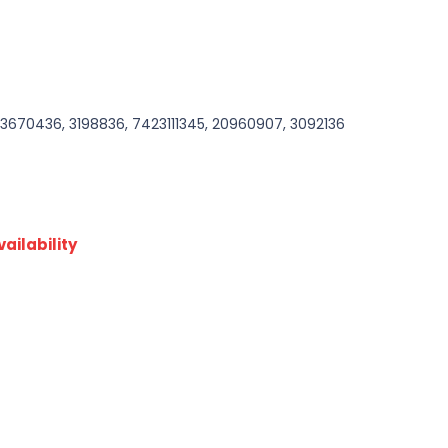
, 23670436, 3198836, 7423111345, 20960907, 3092136
ailability