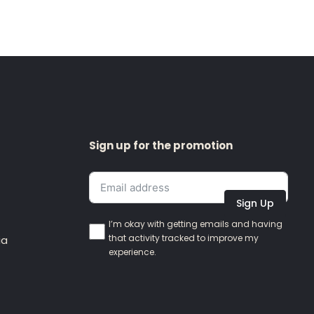
Sign up for the promotion
Sign Up
I’m okay with getting emails and having
that activity tracked to improve my
ia
experience.