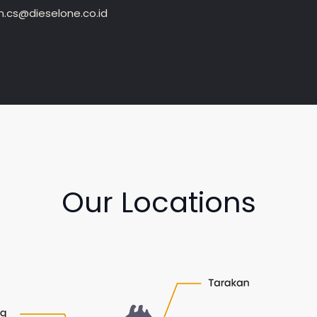
.cs@dieselone.co.id
Our Locations