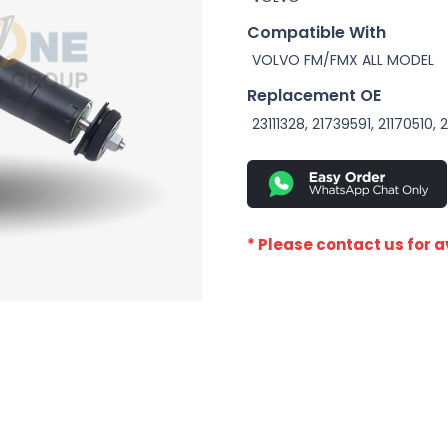
Compatible With
VOLVO FM/FMX ALL MODEL
Replacement OE
23111328, 21739591, 21170510
* Please contact us for av