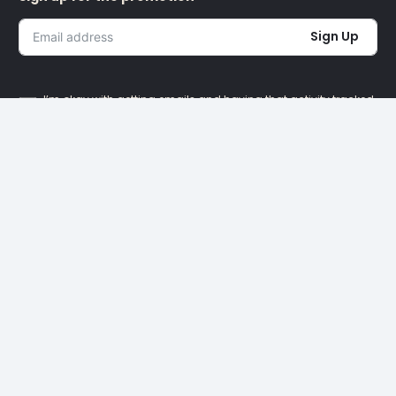
Sign Up
I’m okay with getting emails and having that activity tracked
to improve my experience.