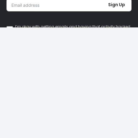
Sign Up
I’m okay with getting emails and having that activity tracked
to improve my experience.