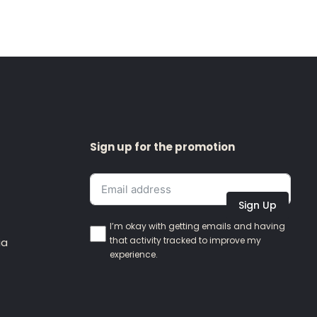
Sign up for the promotion
Sign Up
I’m okay with getting emails and having
that activity tracked to improve my
ia
experience.