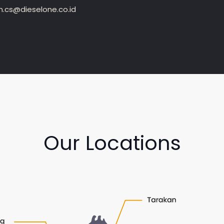
.cs@dieselone.co.id
Our Locations