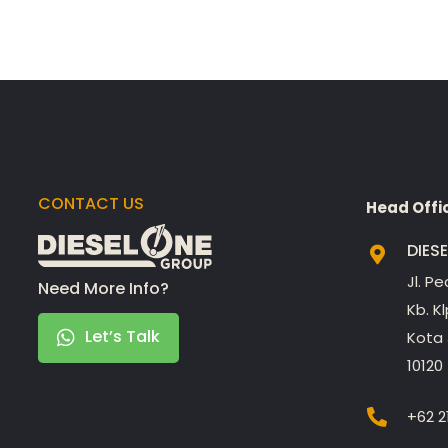
CONTACT US
Head Offi
DIES
Jl. P
Need More Info?
Kb. K
Let’s Talk
Kota 
10120
+62 2