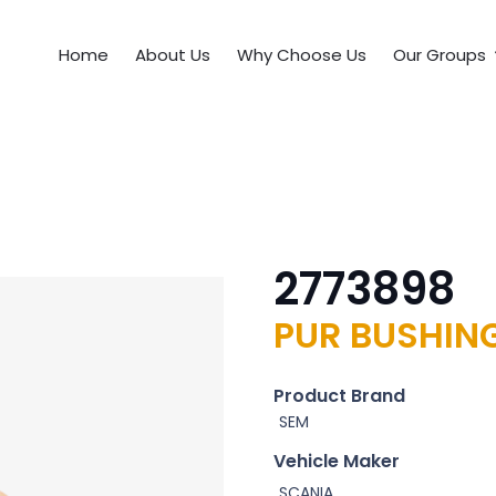
Home
About Us
Why Choose Us
Our Groups
2773898
PUR BUSHIN
Product Brand
SEM
Vehicle Maker
SCANIA