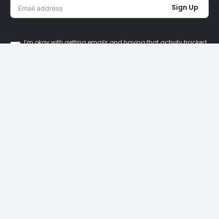
Sign Up
I’m okay with getting emails and having that activity tracked
to improve my experience.