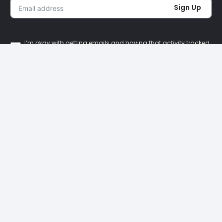
Sign Up
I’m okay with getting emails and having that activity tracked
to improve my experience.