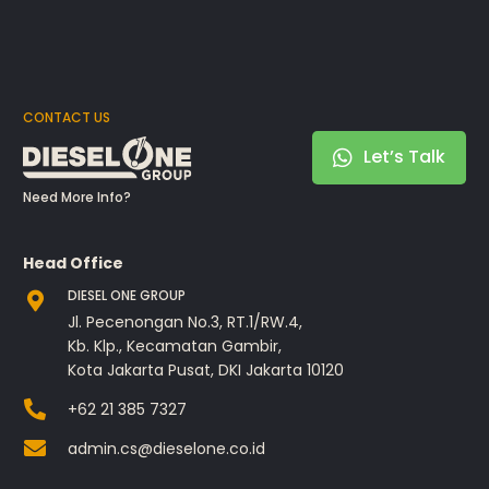
CONTACT US
Let’s Talk
Need More Info?
Head Office
DIESEL ONE GROUP
Jl. Pecenongan No.3, RT.1/RW.4,
Kb. Klp., Kecamatan Gambir,
Kota Jakarta Pusat, DKI Jakarta 10120
+62 21 385 7327
admin.cs@dieselone.co.id