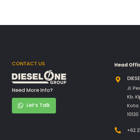
CONTACT US
Head Offi
DIES
Jl. P
Need More Info?
Kb. K
Let’s Talk
Kota 
10120
+62 2