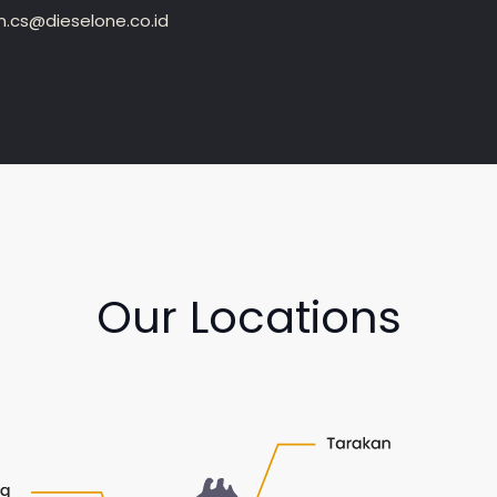
.cs@dieselone.co.id
Our Locations