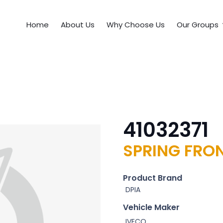
Home
About Us
Why Choose Us
Our Groups
41032371
SPRING FRO
Product Brand
DPIA
Vehicle Maker
IVECO