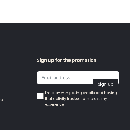
Sign up for the promotion
Sign Up
I’m okay with getting emails and having
that activity tracked to improve my
ia
experience.