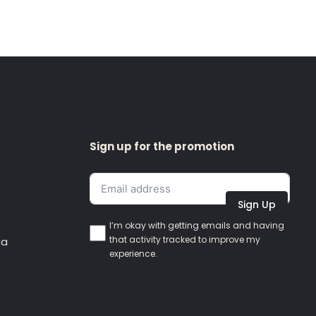
Sign up for the promotion
Sign Up
I’m okay with getting emails and having
that activity tracked to improve my
ia
experience.