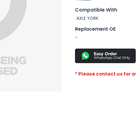
Compatible With
AXLE YORK
Replacement OE
–
* Please contact us for av