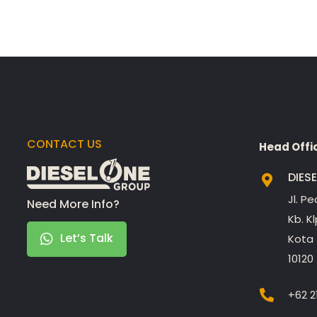
CONTACT US
Head Offi
DIES
Jl. P
Need More Info?
Kb. K
Let’s Talk
Kota 
10120
+62 2