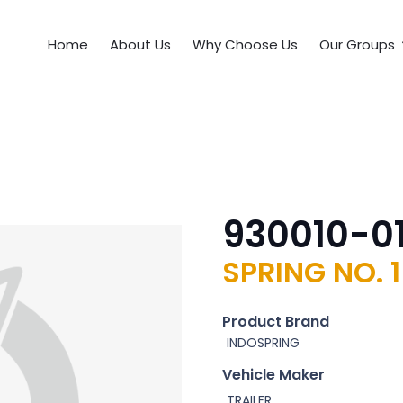
Home
About Us
Why Choose Us
Our Groups
930010-0
SPRING NO. 1
Product Brand
INDOSPRING
Vehicle Maker
TRAILER