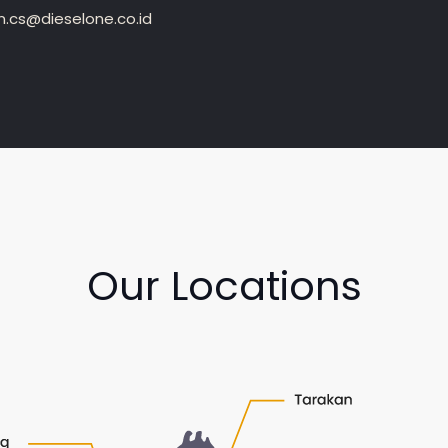
.cs@dieselone.co.id
Our Locations