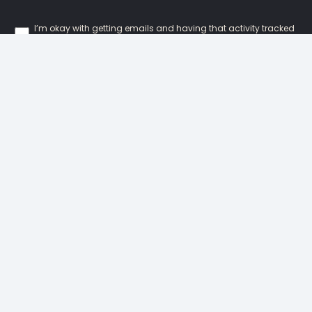
I’m okay with getting emails and having that activity tracked
to improve my experience.
Our Locations