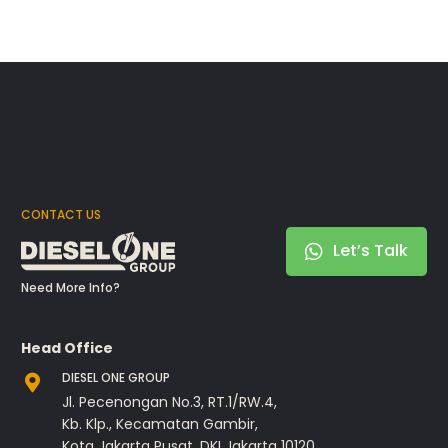
CONTACT US
Let’s Talk
Need More Info?
Head Office
DIESEL ONE GROUP
Jl. Pecenongan No.3, RT.1/RW.4,
Kb. Klp., Kecamatan Gambir,
Kota Jakarta Pusat, DKI Jakarta 10120