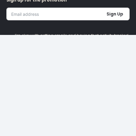
Sign up for the promotion
Sign Up
I’m okay with getting emails and having that activity tracked
to improve my experience.