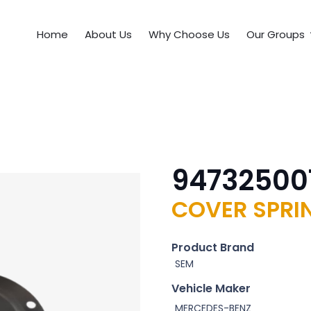
Home
About Us
Why Choose Us
Our Groups
94732500
COVER SPRI
Product Brand
SEM
Vehicle Maker
MERCEDES-BENZ