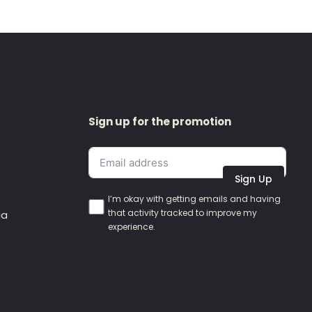
Sign up for the promotion
Sign Up
I’m okay with getting emails and having
that activity tracked to improve my
ia
experience.