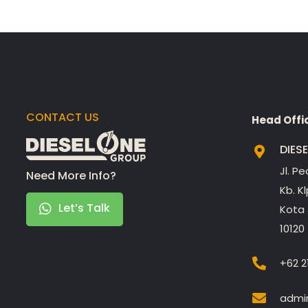
CONTACT US
Head Offi
DIES
Jl. P
Need More Info?
Kb. K
Let’s Talk
Kota 
10120
+62 2
admin