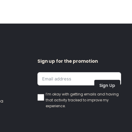
Sign up for the promotion
Sign Up
I’m okay with getting emails and having
that activity tracked to improve my
ia
experience.