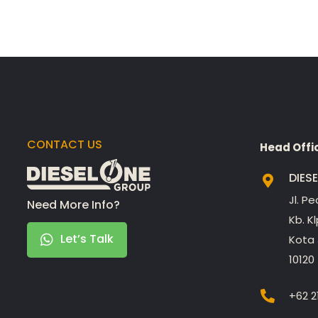
CONTACT US
Head Offi
DIES
Jl. P
Need More Info?
Kb. K
Let’s Talk
Kota 
10120
+62 2