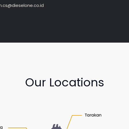
.cs@dieselone.co.id
Our Locations