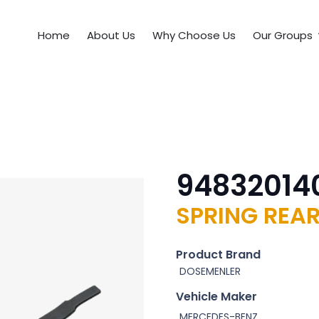
Home
About Us
Why Choose Us
Our Groups
94832014
SPRING REAR
Product Brand
DOSEMENLER
Vehicle Maker
MERCEDES-BENZ