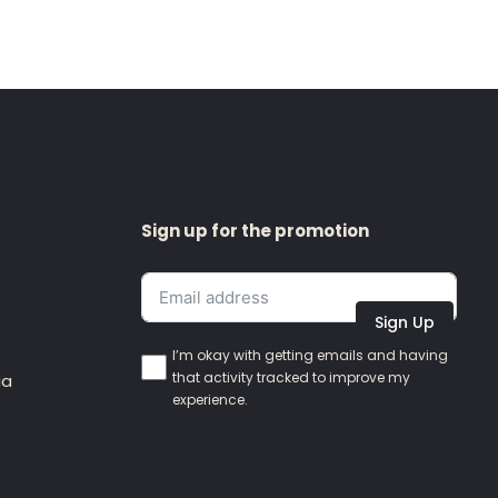
Sign up for the promotion
Sign Up
I’m okay with getting emails and having
that activity tracked to improve my
ia
experience.