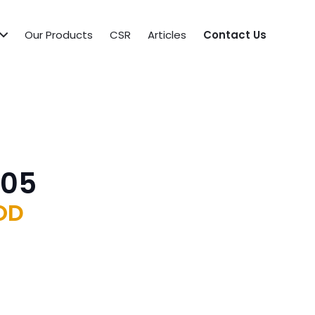
Our Products
CSR
Articles
Contact Us
505
OD