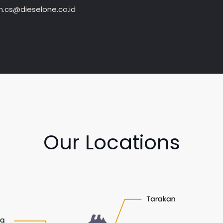
.cs@dieselone.co.id
Our Locations