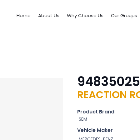
Home
About Us
Why Choose Us
Our Groups
9483502
REACTION R
Product Brand
SEM
Vehicle Maker
MERCEDES-BENZ