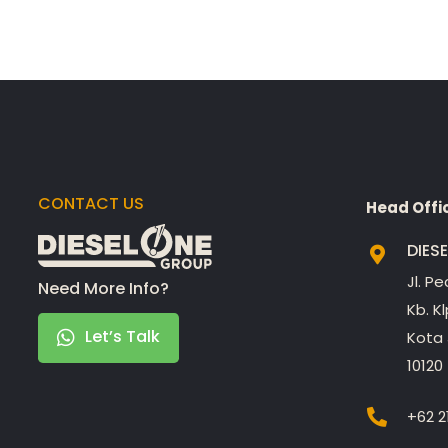
CONTACT US
Head Offi
DIES
Jl. P
Need More Info?
Kb. K
Let’s Talk
Kota 
10120
+62 2