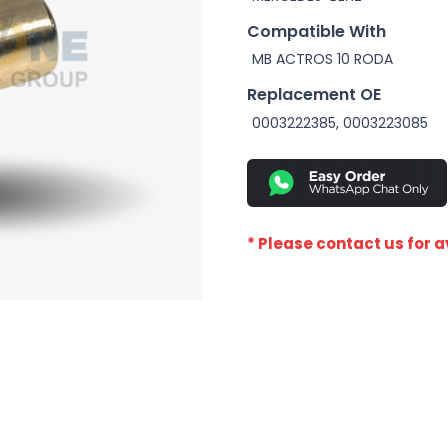
Compatible With
MB ACTROS 10 RODA
Replacement OE
0003222385, 0003223085
* Please contact us for av