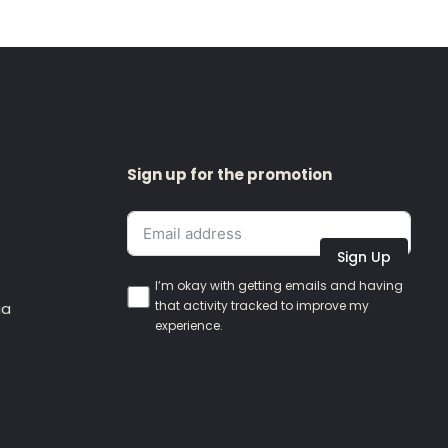
Sign up for the promotion
Sign Up
I’m okay with getting emails and having
that activity tracked to improve my
ia
experience.