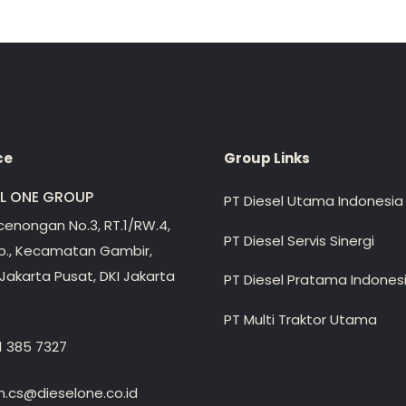
ce
Group Links
EL ONE GROUP
PT Diesel Utama Indonesia
ecenongan No.3, RT.1/RW.4,
PT Diesel Servis Sinergi
lp., Kecamatan Gambir,
Jakarta Pusat, DKI Jakarta
PT Diesel Pratama Indones
PT Multi Traktor Utama
1 385 7327
.cs@dieselone.co.id