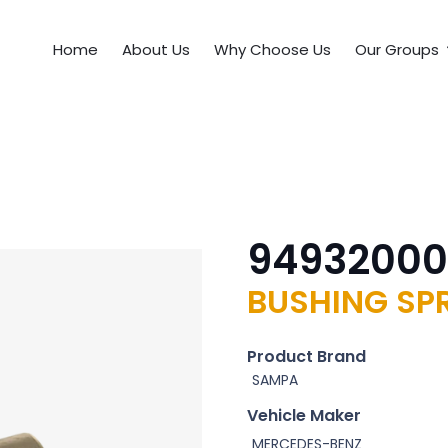
Home
About Us
Why Choose Us
Our Groups
94932000
BUSHING SP
Product Brand
SAMPA
Vehicle Maker
MERCEDES-BENZ