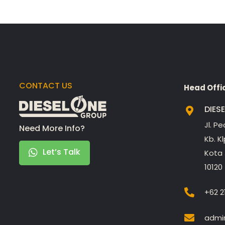
CONTACT US
Head Offi
DIES
Jl. P
Need More Info?
Kb. K
Let’s Talk
Kota 
10120
+62 2
admin