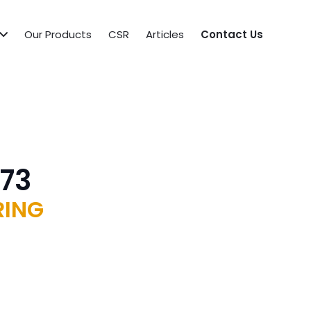
Our Products
CSR
Articles
Contact Us
73
RING