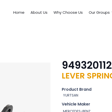
Home
About Us
Why Choose Us
Our Groups
949320112
LEVER SPRIN
Product Brand
YURTSAN
Vehicle Maker
MERCEDES-BENZ