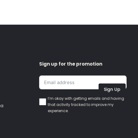
Sign up for the promotion
Sign Up
I’m okay with getting emails and having
that activity tracked to improve my
ia
experience.