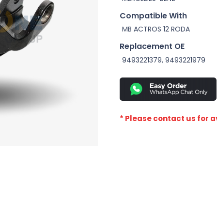
Compatible With
MB ACTROS 12 RODA
Replacement OE
9493221379, 9493221979
* Please contact us for av