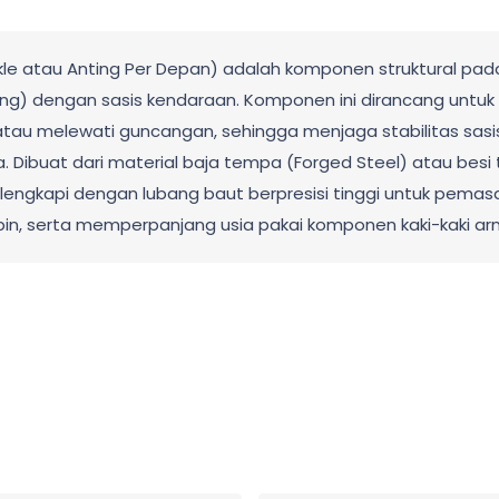
ackle atau Anting Per Depan) adalah komponen struktural pa
pring) dengan sasis kendaraan. Komponen ini dirancang u
u melewati guncangan, sehingga menjaga stabilitas sasis.
a. Dibuat dari material baja tempa (Forged Steel) atau be
lengkapi dengan lubang baut berpresisi tinggi untuk pemas
bin, serta memperpanjang usia pakai komponen kaki-kaki a