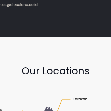
.cs@dieselone.co.id
Our Locations