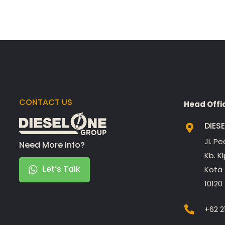
CONTACT US
Head Offi
DIES
Jl. P
Need More Info?
Kb. K
Let’s Talk
Kota 
10120
+62 2