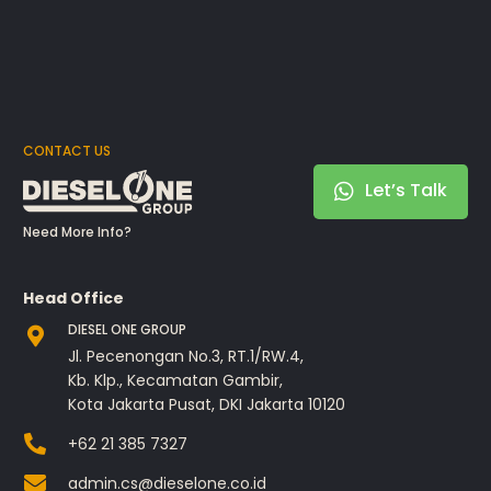
CONTACT US
Let’s Talk
Need More Info?
Head Office
DIESEL ONE GROUP
Jl. Pecenongan No.3, RT.1/RW.4,
Kb. Klp., Kecamatan Gambir,
Kota Jakarta Pusat, DKI Jakarta 10120
+62 21 385 7327
admin.cs@dieselone.co.id