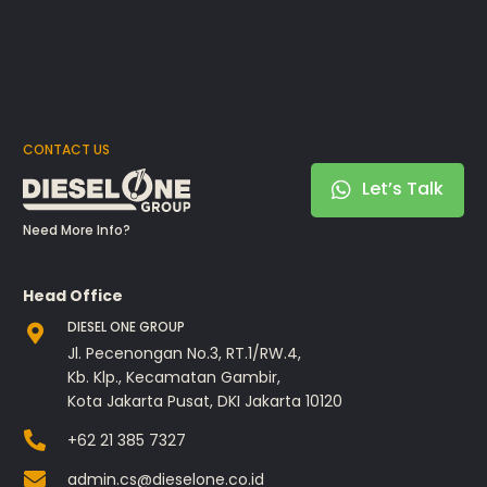
CONTACT US
Let’s Talk
Need More Info?
Head Office
DIESEL ONE GROUP
Jl. Pecenongan No.3, RT.1/RW.4,
Kb. Klp., Kecamatan Gambir,
Kota Jakarta Pusat, DKI Jakarta 10120
+62 21 385 7327
admin.cs@dieselone.co.id