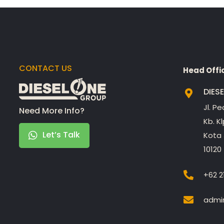
CONTACT US
Head Offi
DIES
Jl. P
Need More Info?
Kb. K
Let’s Talk
Kota 
10120
+62 2
admin