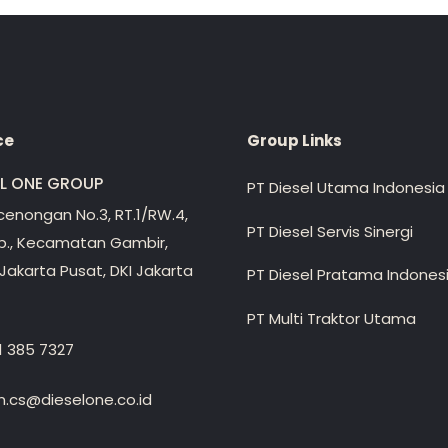
ce
Group Links
EL ONE GROUP
PT Diesel Utama Indonesia
ecenongan No.3, RT.1/RW.4,
PT Diesel Servis Sinergi
lp., Kecamatan Gambir,
Jakarta Pusat, DKI Jakarta
PT Diesel Pratama Indones
PT Multi Traktor Utama
1 385 7327
.cs@dieselone.co.id