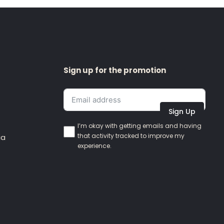
Sign up for the promotion
Sign Up
I’m okay with getting emails and having
that activity tracked to improve my
ia
experience.