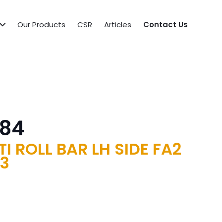
Our Products
CSR
Articles
Contact Us
84
I ROLL BAR LH SIDE FA2
3