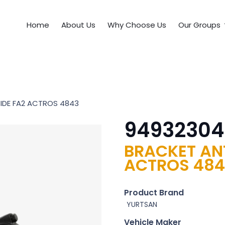
Home
About Us
Why Choose Us
Our Groups
SIDE FA2 ACTROS 4843
94932304
BRACKET ANT
ACTROS 484
Product Brand
YURTSAN
Vehicle Maker