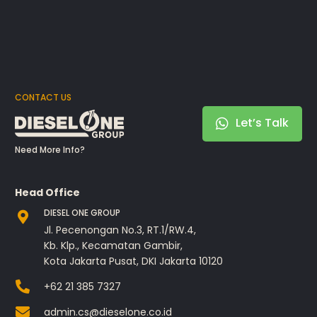
CONTACT US
Let’s Talk
Need More Info?
Head Office
DIESEL ONE GROUP
Jl. Pecenongan No.3, RT.1/RW.4,
Kb. Klp., Kecamatan Gambir,
Kota Jakarta Pusat, DKI Jakarta 10120
+62 21 385 7327
admin.cs@dieselone.co.id