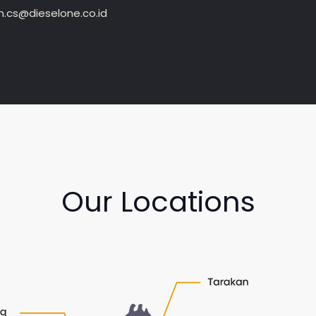
.cs@dieselone.co.id
Our Locations