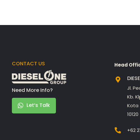
CONTACT US
Head Offi
DIES
Jl. P
Need More Info?
Kb. K
Let’s Talk
Kota 
10120
+62 2