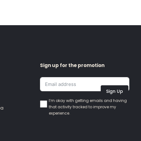
Sign up for the promotion
Sign Up
I’m okay with getting emails and having
that activity tracked to improve my
ia
experience.