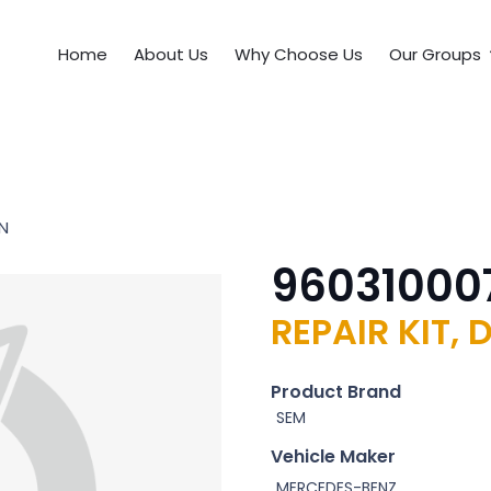
Home
About Us
Why Choose Us
Our Groups
ON
96031000
REPAIR KIT,
Product Brand
SEM
Vehicle Maker
MERCEDES-BENZ