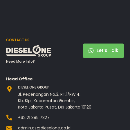
CONTACT US
Let’s Talk
Need More Info?
Head Office
DIESEL ONE GROUP
Jl. Pecenongan No.3, RT.1/RW.4,
Kb. Klp., Kecamatan Gambir,
Kota Jakarta Pusat, DKI Jakarta 10120
+62 21 385 7327
admin.cs@dieselone.co.id