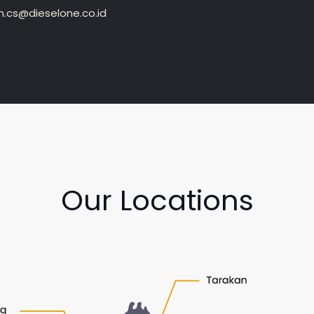
.cs@dieselone.co.id
Our Locations