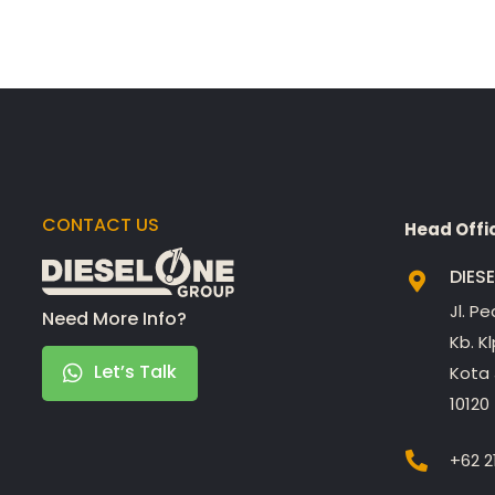
CONTACT US
Head Offi
DIES
Jl. P
Need More Info?
Kb. K
Let’s Talk
Kota 
10120
+62 2