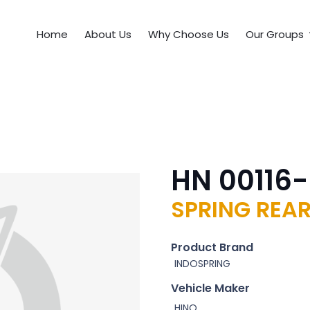
Home
About Us
Why Choose Us
Our Groups
HN 00116
SPRING REAR
Product Brand
INDOSPRING
Vehicle Maker
HINO