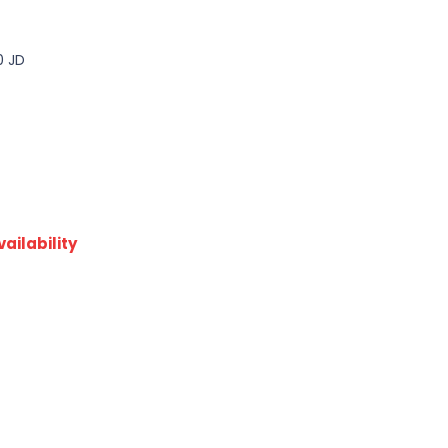
0 JD
ailability