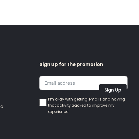
Sign up for the promotion
Sign Up
I’m okay with getting emails and having
that activity tracked to improve my
ia
experience.