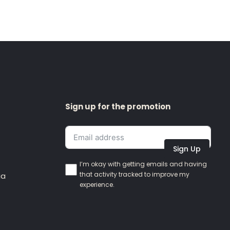
Sign up for the promotion
Sign Up
I’m okay with getting emails and having
that activity tracked to improve my
ia
experience.