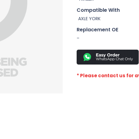
Compatible With
AXLE YORK
Replacement OE
–
* Please contact us for av