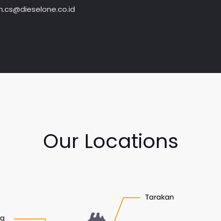
.cs@dieselone.co.id
Our Locations