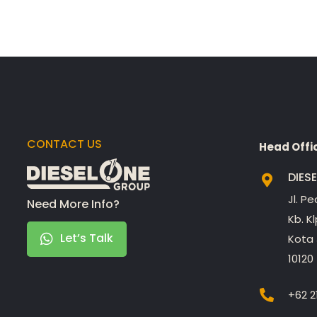
CONTACT US
Head Offi
DIES
Jl. P
Need More Info?
Kb. K
Let’s Talk
Kota 
10120
+62 2