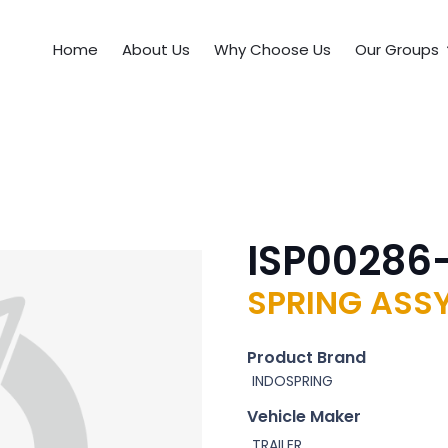
Home
About Us
Why Choose Us
Our Groups
ISP00286
SPRING ASSY
Product Brand
INDOSPRING
Vehicle Maker
TRAILER