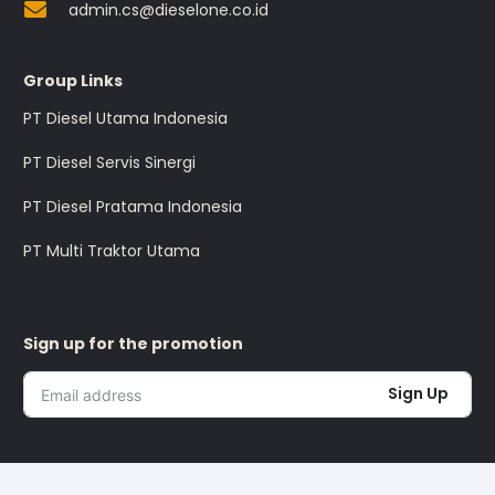
admin.cs@dieselone.co.id
Group Links
PT Diesel Utama Indonesia
PT Diesel Servis Sinergi
PT Diesel Pratama Indonesia
PT Multi Traktor Utama
Sign up for the promotion
Sign Up
I’m okay with getting emails and having that activity tracked
to improve my experience.